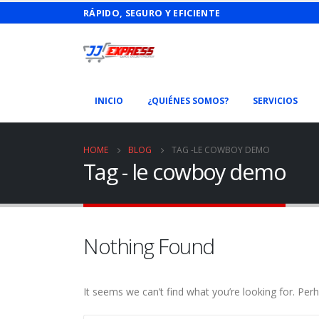
RÁPIDO, SEGURO Y EFICIENTE
INICIO
¿QUIÉNES SOMOS?
SERVICIOS
HOME
BLOG
TAG -
LE COWBOY DEMO
Tag - le cowboy demo
Nothing Found
It seems we can’t find what you’re looking for. Per