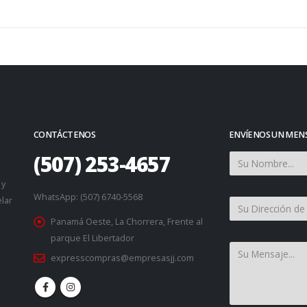
CONTÁCTENOS
ENVÍENOS UN MENS
(507) 253-4657
 y
WhatsApp: (507) 6740-5568
lar
Panamá Oeste, La Chorrera, Frente al
parque El Libertador
expresscompras@empresasjj.com