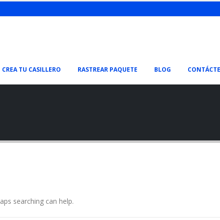
CREA TU CASILLERO
RASTREAR PAQUETE
BLOG
CONTÁCT
haps searching can help.