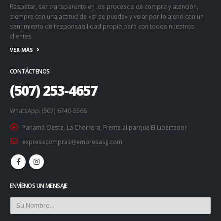
Respetar, ser transparente en los procesos de compra y atención,
siempre con una actitud de «si se puede» y velar por lo ajeno con un
sentimiento de responsabilidad propia para con todos nuestros
clientes.
VER MÁS
CONTÁCTENOS
(507) 253-4657
WhatsApp: (507) 6740-5568
Panamá Oeste, La Chorrera, Frente al parque El Libertador
expresscompras@empresasjj.com
ENVÍENOS UN MENSAJE